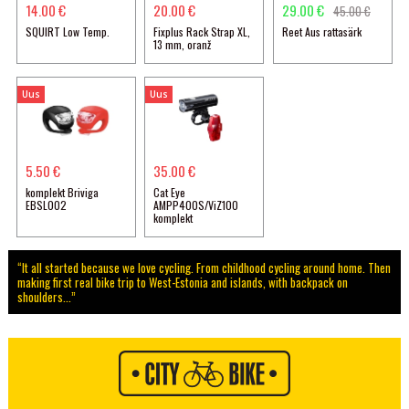
14.00 €
20.00 €
29.00 €
45.00 €
SQUIRT Low Temp.
Fixplus Rack Strap XL,
Reet Aus rattasärk
13 mm, oranž
Uus
Uus
5.50 €
35.00 €
komplekt Briviga
Cat Eye
EBSL002
AMPP400S/ViZ100
komplekt
“It all started because we love cycling. From childhood cycling around home. Then
making first real bike trip to West-Estonia and islands, with backpack on
shoulders...”