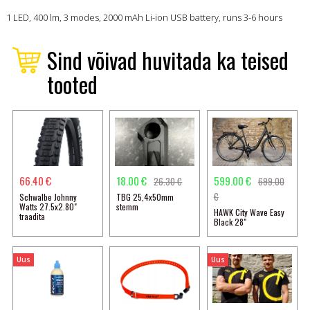
1 LED, 400 lm, 3 modes, 2000 mAh Li-ion USB battery, runs 3-6 hours
Sind võivad huvitada ka teised
tooted
66.40 €
18.00 €
599.00 €
26.30 €
699.00
€
Schwalbe Johnny
TBG 25,4x50mm
Watts 27.5x2.80"
stemm
HAWK City Wave Easy
traadita
Black 28"
Uus
Uus