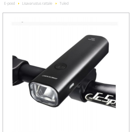
E-pood
Lisavarustus rattale
Tuled