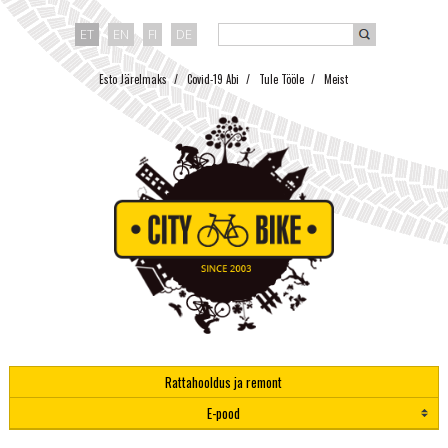
ET
EN
FI
DE
Esto Järelmaks
Covid-19 Abi
Tule Tööle
Meist
Rattahooldus ja remont
E-pood