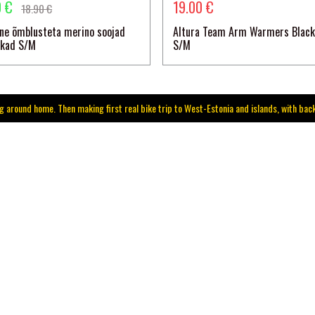
0 €
19.00 €
18.90 €
ne õmblusteta merino soojad
Altura Team Arm Warmers Blac
ukad S/M
S/M
ng around home. Then making first real bike trip to West-Estonia and islands, with bac