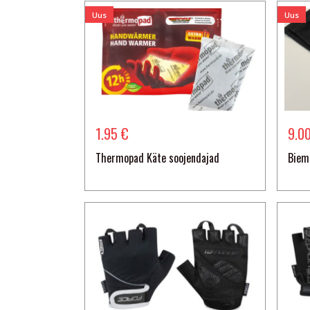
Uus
Uus
1.95 €
9.0
Thermopad Käte soojendajad
Biem