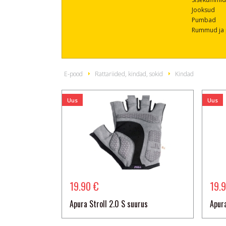
Jooksud
Pumbad
Rummud ja 
E-pood
Rattariided, kindad, sokid
Kindad
Uus
Uus
19.90 €
19.
Apura Stroll 2.0 S suurus
Apura