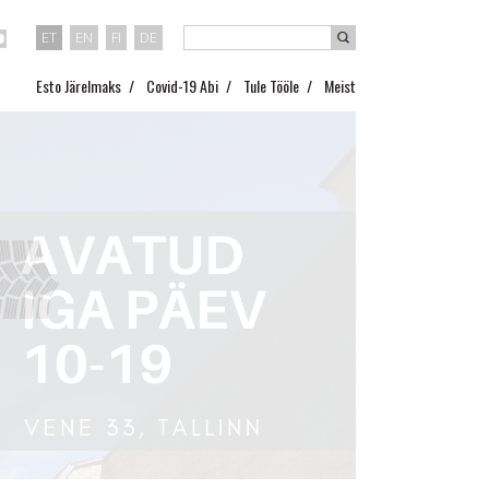
ET
EN
FI
DE
Esto Järelmaks
Covid-19 Abi
Tule Tööle
Meist