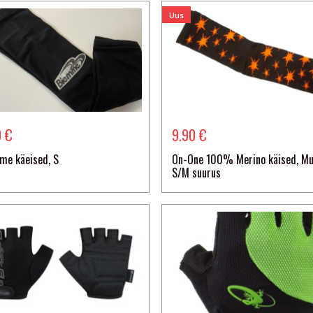
Uus
0 €
9.90 €
me käeised, S
On-One 100% Merino käised, Mu
S/M suurus