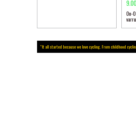
9.0
On-O
varr
“It all started because we love cycling. From childhood cycli