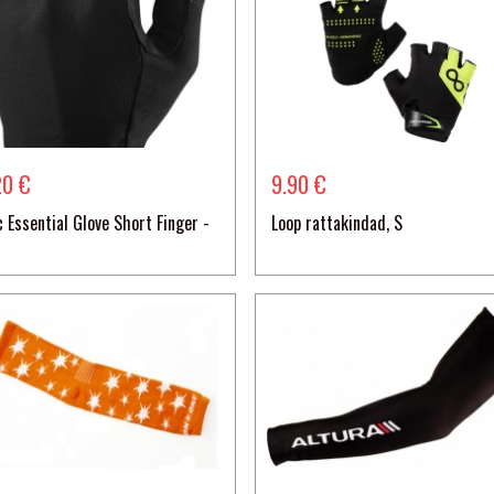
20 €
9.90 €
 Essential Glove Short Finger -
Loop rattakindad, S
t