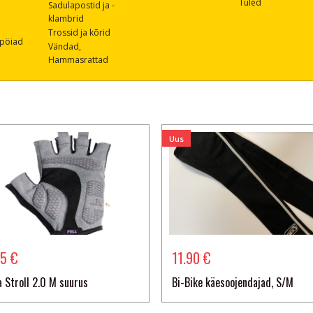
Tuled
Sadulapostid ja -
klambrid
Trossid ja kõrid
pöiad
Vändad,
Hammasrattad
Uus
95 €
11.90 €
 Stroll 2.0 M suurus
Bi-Bike käesoojendajad, S/M