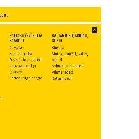
pood
RATTASUVENIIRID JA
RATTARIIDED, KINDAD,
KAARDID
SOKID
Citybike
Kindad
Kinkekaardid
Mütsid, buffid, sallid,
Suveniirid ja ehted
prillid
Rattakaardid ja
Sokid ja jalakatted
atlased
Vihmariided
Rattapildiga särgid
Rattariided
id