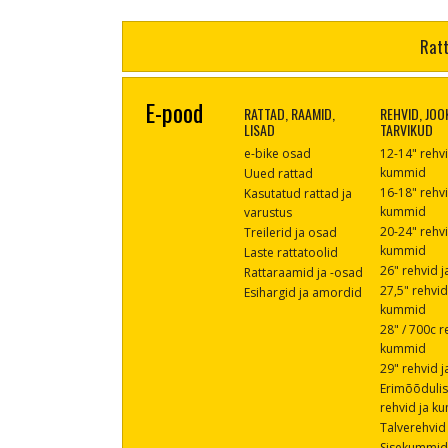
Ratt
E-pood
RATTAD, RAAMID,
REHVID, JOO
LISAD
TARVIKUD
e-bike osad
12-14" rehvi
kummid
Uued rattad
16-18" rehvi
Kasutatud rattad ja
kummid
varustus
20-24" rehvi
Treilerid ja osad
kummid
Laste rattatoolid
26" rehvid 
Rattaraamid ja -osad
27,5" rehvid
Esihargid ja amordid
kummid
28" / 700c r
kummid
29" rehvid 
Erimõõduli
rehvid ja k
Talverehvid
Sisekummi