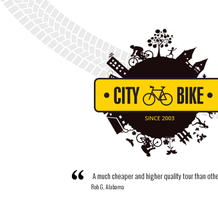
A much cheaper and higher quality tour than oth
Rob G, Alabama