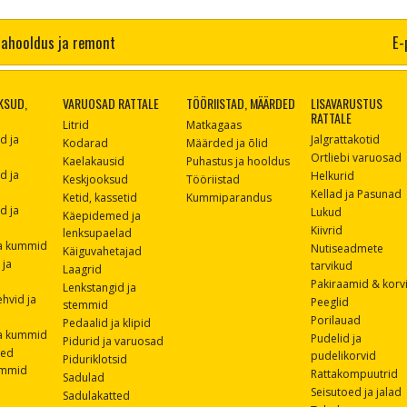
ahooldus ja remont
E-
KSUD,
VARUOSAD RATTALE
TÖÖRIISTAD, MÄÄRDED
LISAVARUSTUS
RATTALE
Litrid
Matkagaas
d ja
Jalgrattakotid
Kodarad
Määrded ja õlid
Ortliebi varuosad
Kaelakausid
Puhastus ja hooldus
d ja
Helkurid
Keskjooksud
Tööriistad
Kellad ja Pasunad
Ketid, kassetid
Kummiparandus
d ja
Lukud
Käepidemed ja
Kiivrid
lenksupaelad
ja kummid
Nutiseadmete
Käiguvahetajad
 ja
tarvikud
Laagrid
Pakiraamid & korv
Lenkstangid ja
ehvid ja
Peeglid
stemmid
Porilauad
Pedaalid ja klipid
ja kummid
Pudelid ja
Pidurid ja varuosad
sed
pudelikorvid
Piduriklotsid
ummid
Rattakompuutrid
Sadulad
Seisutoed ja jalad
Sadulakatted
d