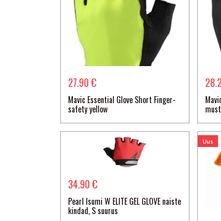
27.90 €
28.
Mavic Essential Glove Short Finger-
Mavic
safety yellow
mus
Uus
34.90 €
Pearl Isumi W ELITE GEL GLOVE naiste
kindad, S suurus